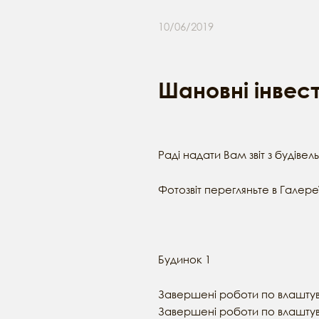
10/06/2019
Шановні інвес
Раді надати Вам звіт з будіве
Фотозвіт перегляньте в Галереї
Будинок 1
Завершені роботи по влашту
Завершені роботи по влаштув