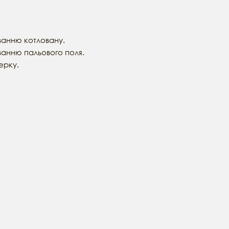
ванню котловану.
анню пальового поля.
ерку.