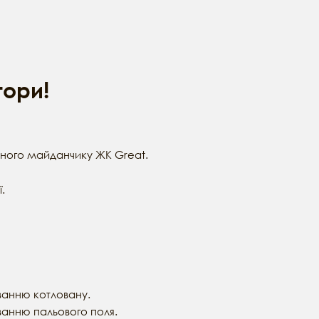
тори!
льного майданчику ЖК Great.
.
ванню котловану.
анню пальового поля.