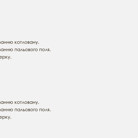
ванню котловану.
анню пальового поля.
ерку.
ванню котловану.
анню пальового поля.
ерку.