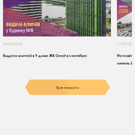
04/08/2026
17/07/202
Выдача ключей в 9 доме ЖК Great в сентябре
Фотозвіт з
липень 20
Все новости