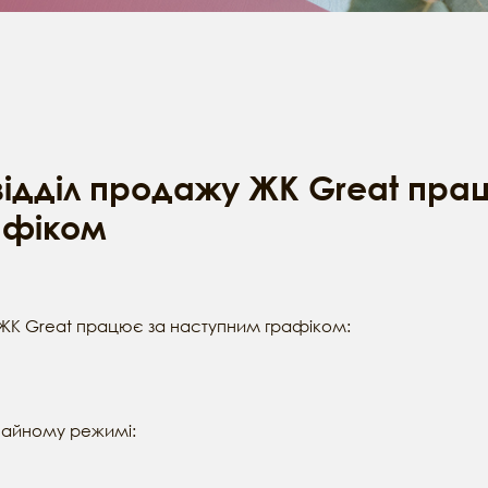
відділ продажу ЖК Great пра
афіком
 ЖК Great працює за наступним графіком:
ичайному режимі: