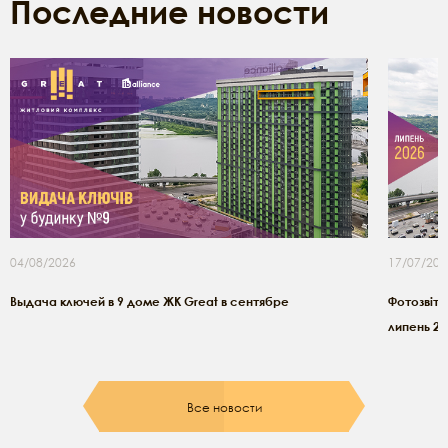
Последние новости
04/08/2026
17/07/202
Выдача ключей в 9 доме ЖК Great в сентябре
Фотозвіт з
липень 20
Все новости