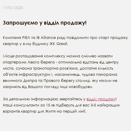
17/01/2020
Запрошуємо у відділ продажу!
Компанія РІЕЛ та IB Alliance раді повідомити про старт продажу
квартир у 6-му будинку ЖК Great.
Місце розташування комплексу можна сміливо назвати
«партером» Лівого берега - оптимальна відстань від центру
міста, сучасна транспортна розв'язка, достатня кількість
об'єктів інфраструктури і, насамкінець, чудова панорама
величного Дніпра та Правого берегу столиці, яку ніколи не
закриють від Вашого погляду інші новобудови.
За детальною інформацією звертайтесь у
відділ продажу
!
Наші консультанти за 15 хв підберуть для вас 3-5 найкращих
варіантів квартир для Життя на першій лінії.