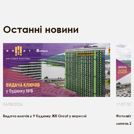
Останні новини
04/08/2026
17/07/202
Видача ключів у 9 будинку ЖК Great у вересні
Фотозвіт з
липень 20